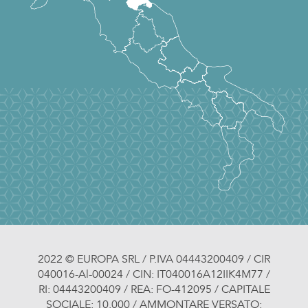
2022 © EUROPA SRL / P.IVA 04443200409 / CIR
040016-Al-00024 / CIN: IT040016A12IIK4M77 /
RI: 04443200409 / REA: FO-412095 / CAPITALE
SOCIALE: 10.000 / AMMONTARE VERSATO: